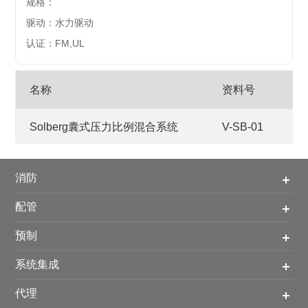
规格：
驱动：水力驱动
认证：FM,UL
名称
资料号
格
Solberg囊式压力比例混合系统
V-SB-01
pd
消防
配管
预制
系统集成
代理