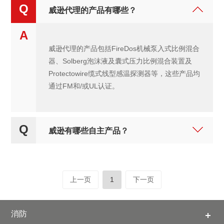
Q
威逊代理的产品有哪些？
A
威逊代理的产品包括FireDos机械泵入式比例混合
器、Solberg泡沫液及囊式压力比例混合装置及
Protectowire缆式线型感温探测器等，这些产品均
通过FM和/或UL认证。
Q
威逊有哪些自主产品？
上一页
1
下一页
消防