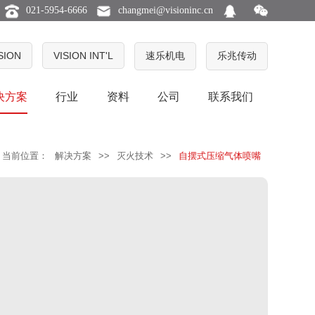
021-5954-6666
changmei@visioninc.cn
ISION
VISION INT'L
速乐机电
乐兆传动
决方案
行业
资料
公司
联系我们
当前位置：
解决方案
>>
灭火技术
>>
自摆式压缩气体喷嘴