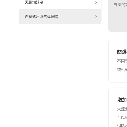
无氟泡沫液
自摆的
自摆式压缩气体喷嘴
防爆
不同
纯机
增加
大流
可以
消防