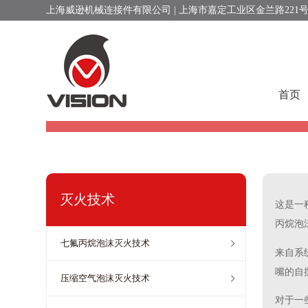
上海威逊机械连接件有限公司 | 上海市嘉定工业区金兰路221
自摆式压缩气体
首页
灭火技术
这是一
丙烷泡
七氟丙烷泡沫灭火技术
来自系
嘴的自
压缩空气泡沫灭火技术
对于一