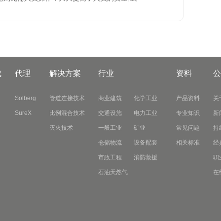
成
代理
解决方案
行业
资料
公
Solberg
管道连接技术
商业建筑
化学工业
产品资料
关
SureX
比例混合技术
交通设施
电力工业
专业知识
新
灭火技术
一般工业
矿业
常见问题
持
仓储物流
设备配套
相关标准
经
市政工程
消防救援
职
石油天然气
在